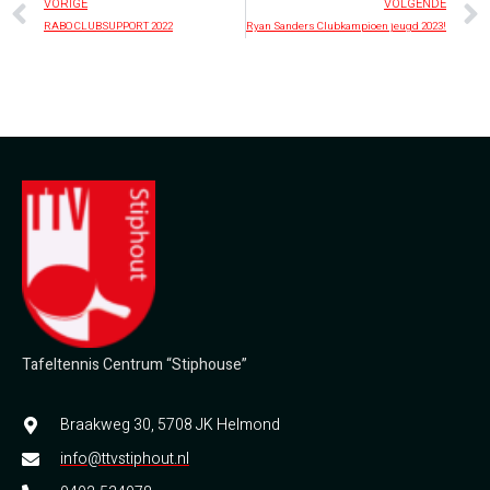
VORIGE
VOLGENDE
RABO CLUBSUPPORT 2022
Ryan Sanders Clubkampioen jeugd 2023!
Tafeltennis Centrum “Stiphouse”
Braakweg 30, 5708 JK Helmond
info@ttvstiphout.nl