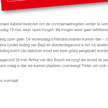
sionaire kabinet besloten om de coronamaatregelen verder te vers
dag 19 mei, weer open mogen. Wij mogen weer gaan tafeltenni
daag open gaan. De woensdagochtendrecreanten kunnen dan – onde
 (onder leiding van Bep) en donderdagavond is het vrij spelen vo
sluiting komt (de zaalvloer moet een keer goed aangepakt worde
gavond 26 mei. Arthur van den Bosch verzorgt die avond de jeugd
grotere vraag is dan we kunnen plaatsen, overweegt Pieter om oo
e’ normaal!