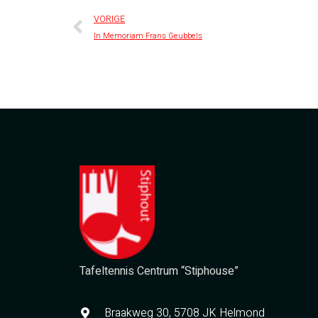
VORIGE
In Memoriam Frans Geubbels
Tafeltennis Centrum “Stiphouse”
Braakweg 30, 5708 JK Helmond