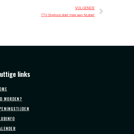
VOLGENDE
TTV Stiphout doet mee aan NLdoet
uttige links
OME
ID WORDEN?
PENINGSTIJDEN
LUBINFO
ALENDER