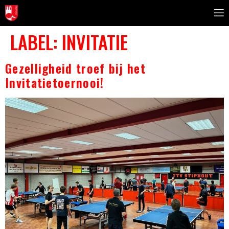
LABEL:
INVITATIE
Gezelligheid troef bij het
Invitatietoernooi!