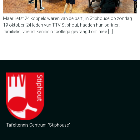
Maar liefst 24 koppels waren van de partij in Stiphouse op zondag
19 oktober. 24 leden van TTV Stiphout, hadden hun partner,
familielid, vriend, kennis of collega gevraagd om mee […]
Tafeltennis Centrum “Stiphouse”