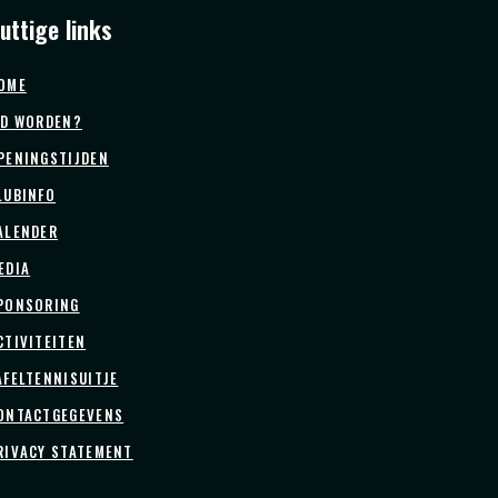
uttige links
OME
ID WORDEN?
PENINGSTIJDEN
LUBINFO
ALENDER
EDIA
PONSORING
CTIVITEITEN
AFELTENNISUITJE
ONTACTGEGEVENS
RIVACY STATEMENT