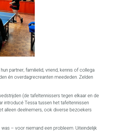
n partner, familielid, vriend, kennis of collega
rleden én overdagrecreanten meededen. Zelden
edstrijden (de tafeltennissers tegen elkaar en de
r introducé Tessa tussen het tafeltennissen
iet alleen deelnemers, ook diverse bezoekers
g was – voor niemand een probleem. Uiteindelijk