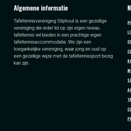
Algemene informatie
N
Tafeltennisvereniging Stiphout is een gezellige
H
vereniging die ieder lid op zijn eigen niveau
L
tafeltennis wil bieden in een prachtige eigen
tafeltennisaccommodatie. We zijn een
O
toegankelijke vereniging, waar jong en oud op
C
een gezellige wijze met de tafeltennissport bezig
K
kan zijn.
M
S
A
T
C
P