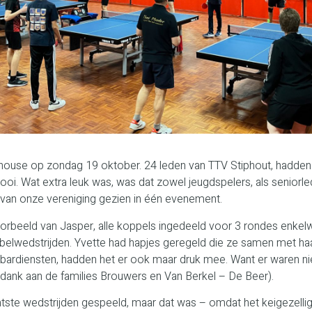
phouse op zondag 19 oktober. 24 leden van TTV Stiphout, hadden hu
ooi. Wat extra leuk was, was dat zowel jeugdspelers, als senio
 van onze vereniging gezien in één evenement.
oorbeeld van Jasper, alle koppels ingedeeld voor 3 rondes enkelw
belwedstrijden. Yvette had hapjes geregeld die ze samen met haa
e bardiensten, hadden het er ook maar druk mee. Want er waren n
e dank aan de families Brouwers en Van Berkel – De Beer).
atste wedstrijden gespeeld, maar dat was – omdat het keigezelli