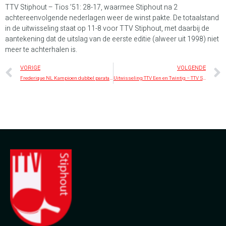
TTV Stiphout – Tios ’51: 28-17, waarmee Stiphout na 2
achtereenvolgende nederlagen weer de winst pakte. De totaalstand
in de uitwisseling staat op 11-8 voor TTV Stiphout, met daarbij de
aantekening dat de uitslag van de eerste editie (alweer uit 1998) niet
meer te achterhalen is.
VORIGE
VOLGENDE
Frederique NL Kampioen dubbel paratafeltennis!
Uitwisseling TTV Een en Twintig – TTV Stiphout