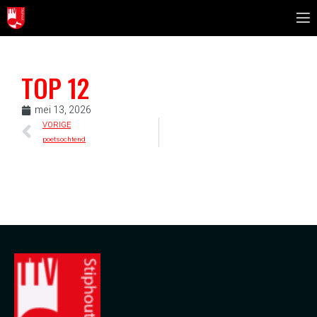
TOP 12
mei 13, 2026
VORIGE
poetsochtend