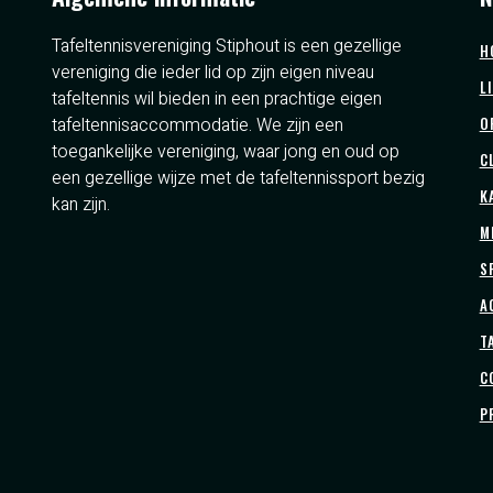
Tafeltennisvereniging Stiphout is een gezellige
H
vereniging die ieder lid op zijn eigen niveau
L
tafeltennis wil bieden in een prachtige eigen
tafeltennisaccommodatie. We zijn een
O
toegankelijke vereniging, waar jong en oud op
C
een gezellige wijze met de tafeltennissport bezig
K
kan zijn.
M
S
A
T
C
P