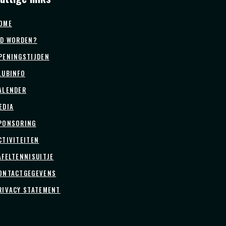
OME
ID WORDEN?
PENINGSTIJDEN
LUBINFO
ALENDER
EDIA
PONSORING
CTIVITEITEN
AFELTENNISUITJE
ONTACTGEGEVENS
RIVACY STATEMENT