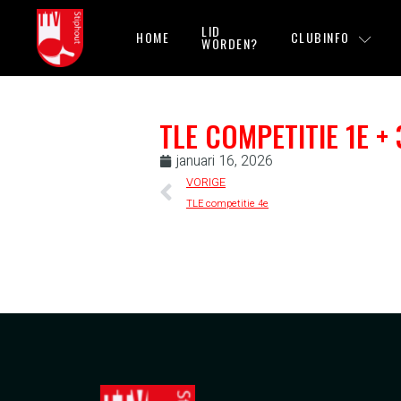
LID
HOME
CLUBINFO
WORDEN?
TLE COMPETITIE 1E + 
januari 16, 2026
VORIGE
TLE competitie 4e