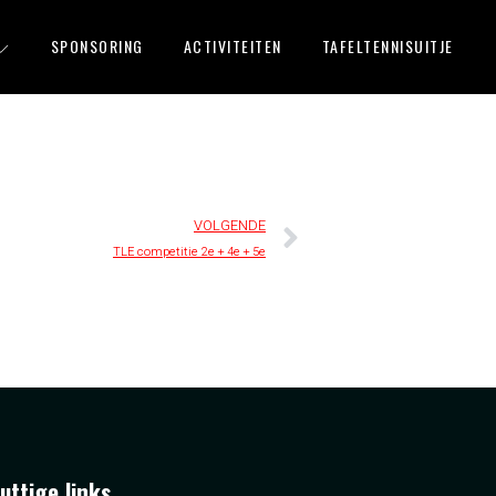
SPONSORING
ACTIVITEITEN
TAFELTENNISUITJE
VOLGENDE
TLE competitie 2e + 4e + 5e
uttige links