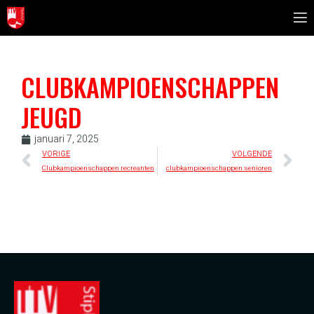
CLUBKAMPIOENSCHAPPEN
JEUGD
januari 7, 2025
VORIGE
VOLGENDE
Clubkampioenschappen recreanten
clubkampioenschappen senioren