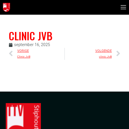
CLINIC JVB
september 16, 2025
VORIGE
VOLGENDE
Clinic JvB
clinic JvB