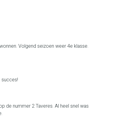
ewonnen. Volgend seizoen weer 4e klasse.
l succes!
 op de nummer 2 Taveres. Al heel snel was
e.