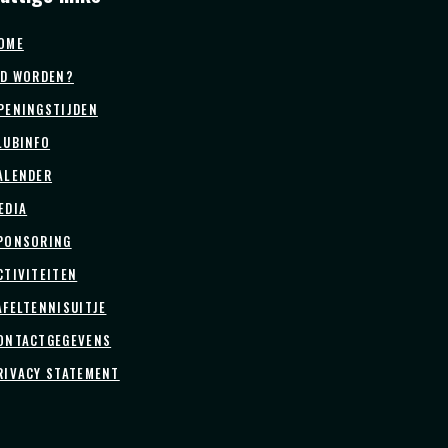
OME
ID WORDEN?
PENINGSTIJDEN
LUBINFO
ALENDER
EDIA
PONSORING
CTIVITEITEN
AFELTENNISUITJE
ONTACTGEGEVENS
RIVACY STATEMENT