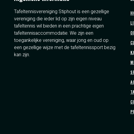
Tafeltennisvereniging Stiphout is een gezellige
H
vereniging die ieder lid op zijn eigen niveau
L
tafeltennis wil bieden in een prachtige eigen
tafeltennisaccommodatie. We zijn een
O
toegankelijke vereniging, waar jong en oud op
C
een gezellige wijze met de tafeltennissport bezig
K
kan zijn.
M
S
A
T
C
P