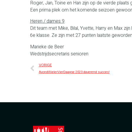
Roger, Jan, Toine en Han zijn op de vierde plaats 
Een prima plek om het komende seizoen gewoon w
Heren / dames
9
Dit team met Mike, Bilal, Yvette, Harry en Max zij
6e klasse. Ze zijn met 27 punten laatste geworden
Marieke de Beer
Wedstrijdsecretaris senioren
VORIGE
AvondWielerVierDaagse 2023 daverend succes!