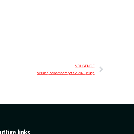
VOLGENDE
Verslag najaarscompetitie 2023 jeugd
uttige links