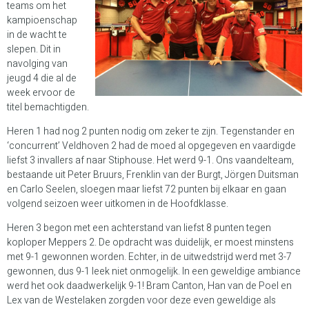
teams om het
kampioenschap
in de wacht te
slepen. Dit in
navolging van
jeugd 4 die al de
week ervoor de
titel bemachtigden.
Heren 1 had nog 2 punten nodig om zeker te zijn. Tegenstander en
‘concurrent’ Veldhoven 2 had de moed al opgegeven en vaardigde
liefst 3 invallers af naar Stiphouse. Het werd 9-1. Ons vaandelteam,
bestaande uit Peter Bruurs, Frenklin van der Burgt, Jörgen Duitsman
en Carlo Seelen, sloegen maar liefst 72 punten bij elkaar en gaan
volgend seizoen weer uitkomen in de Hoofdklasse.
Heren 3 begon met een achterstand van liefst 8 punten tegen
koploper Meppers 2. De opdracht was duidelijk, er moest minstens
met 9-1 gewonnen worden. Echter, in de uitwedstrijd werd met 3-7
gewonnen, dus 9-1 leek niet onmogelijk. In een geweldige ambiance
werd het ook daadwerkelijk 9-1! Bram Canton, Han van de Poel en
Lex van de Westelaken zorgden voor deze even geweldige als