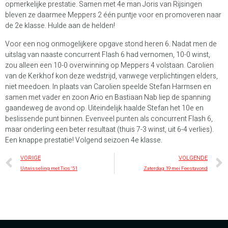
opmerkelijke prestatie. Samen met 4e man Joris van Rijsingen
bleven ze daarmee Meppers 2 één puntje voor en promoveren naar
de 2e klasse. Hulde aan de helden!
Voor een nog onmogelijkere opgave stond heren 6. Nadat men de
uitslag van naaste concurrent Flash 6 had vernomen, 10-0 winst,
zou alleen een 10-0 overwinning op Meppers 4 volstaan. Carolien
van de Kerkhof kon deze wedstrijd, vanwege verplichtingen elders,
niet meedoen. In plaats van Carolien speelde Stefan Harmsen en
samen met vader en zoon Ario en Bastiaan Nab liep de spanning
gaandeweg de avond op. Uiteindelijk haalde Stefan het 10e en
beslissende punt binnen. Evenveel punten als concurrent Flash 6,
maar onderling een beter resultaat (thuis 7-3 winst, uit 6-4 verlies).
Een knappe prestatie! Volgend seizoen 4e klasse.
VORIGE
VOLGENDE
Uitwisseling met Tios ‘51
Zaterdag 19 mei Feestavond